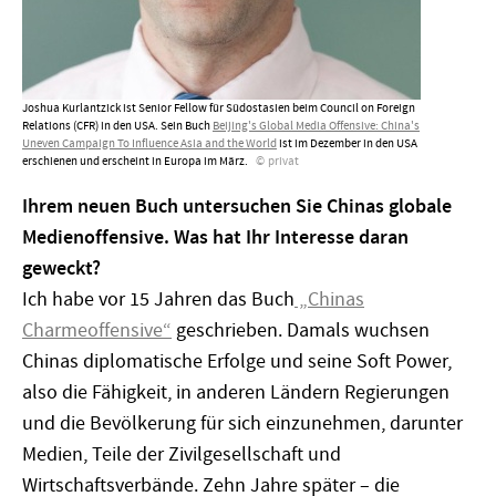
Joshua Kurlantzick ist Senior Fellow für Südostasien beim Council on Foreign
Relations (CFR) in den USA. Sein Buch
Beijing's Global Media Offensive: China's
Uneven Campaign To Influence Asia and the World
ist im Dezember in den USA
erschienen und erscheint in Europa im März.
privat
Ihrem neuen Buch untersuchen Sie Chinas globale
Medienoffensive. Was hat Ihr Interesse daran
geweckt?
Ich habe vor 15 Jahren das Buch
„Chinas
Charmeoffensive“
geschrieben. Damals wuchsen
Chinas diplomatische Erfolge und seine Soft Power,
also die Fähigkeit, in anderen Ländern Regierungen
und die Bevölkerung für sich einzunehmen, darunter
Medien, Teile der Zivilgesellschaft und
Wirtschaftsverbände. Zehn Jahre später – die