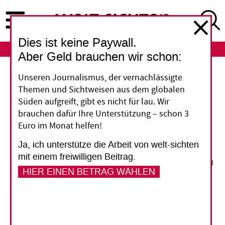
Direkt
zum
Inhalt
Dies ist keine Paywall.
ABO
LOGIN
Aber Geld brauchen wir schon:
Soft Power
Unseren Journalismus, der vernachlässigte
Themen und Sichtweisen aus dem globalen
„Berichte von Pekings
Süden aufgreift, gibt es nicht für lau. Wir
brauchen dafür Ihre Unterstützung – schon 3
Staatsmedium“
Euro im Monat helfen!
Ja, ich unterstütze die Arbeit von welt-sichten
China will weltweit sein Image verbessern. Ein
mit einem freiwilligen Beitrag.
Mittel dazu sind Versuche, Medien im Ausland zu
HIER EINEN BETRAG WÄHLEN
beeinflussen. Joshua Kurlantzick erklärt, wie
Peking das macht, warum es nur begrenzt
gelingt und dass auch das gefährlich ist.