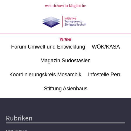
welt-sichten ist Mitglied in:
Partner
Forum Umwelt und Entwicklung
WÖK/KASA
Magazin Südostasien
Koordinierungskreis Mosambik
Infostelle Peru
Stiftung Asienhaus
Rubriken
Hauptnavigation