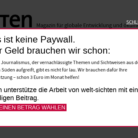
SCHL
Magazin für globale Entwicklung und öku
 ist keine Paywall.
SCHLIE
r Geld brauchen wir schon:
 Journalismus, der vernachlässigte Themen und Sichtweisen aus 
nig Mitteln viel erreic
 Süden aufgreift, gibt es nicht für lau. Wir brauchen dafür Ihre
tzung – schon 3 Euro im Monat helfen!
, eine Enkelin von nach Argentinien ausg
h unterstütze die Arbeit von welt-sichten mit e
lligen Beitrag.
e in Armenvierteln von Buenos Aires und k
 EINEN BETRAG WÄHLEN
ne Grenzen Deutschland. Ihr ist wichtig, d
iegt.