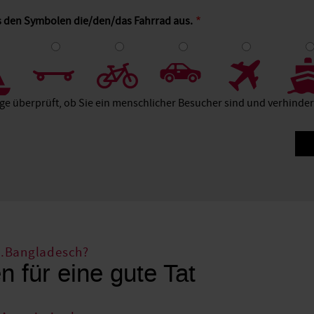
s den Symbolen die/den/das Fahrrad aus.
4
5
6
7
8
age überprüft, ob Sie ein menschlicher Besucher sind und verhind
...Bangladesch?
n für eine gute Tat