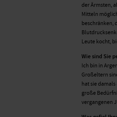
der Ärmsten, a
Mitteln möglich
beschränken, d
Blutdrucksenke
Leute kocht, bi
Wie sind Sie 
Ich bin in Arg
Großeltern sin
hat sie damals
große Bedürfni
vergangenen Ja