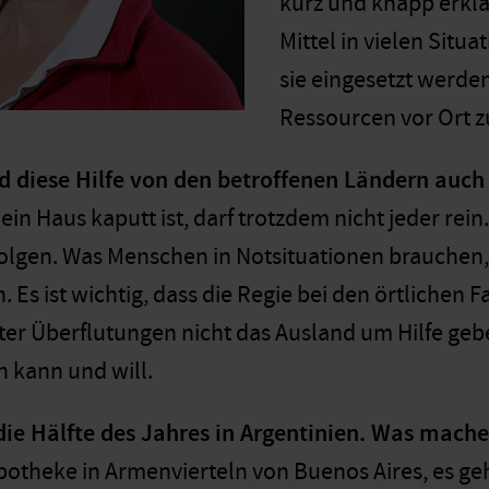
kurz und knapp erklä
Mittel in vielen Situ
sie eingesetzt werden
Ressourcen vor Ort z
 diese Hilfe von den betroffenen Ländern auc
ein Haus kaputt ist, darf trotzdem nicht jeder rein
folgen. Was Menschen in Notsituationen brauchen, 
. Es ist wichtig, dass die Regie bei den örtlichen F
ter Überflutungen nicht das Ausland um Hilfe geb
 kann und will.
die Hälfte des Jahres in Argentinien. Was mache
 Apotheke in Armenvierteln von Buenos Aires, es g