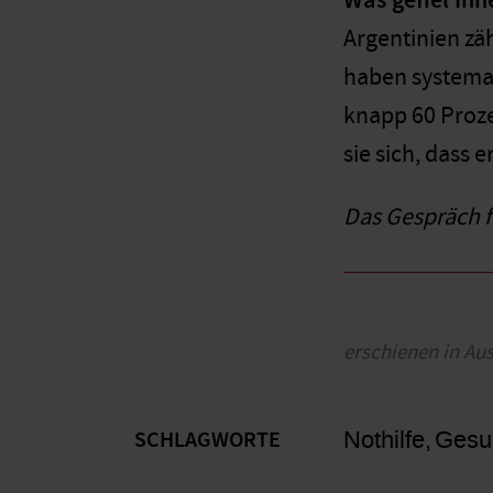
Was gefiel Ihn
Argentinien zä
haben systemat
knapp 60 Proze
sie sich, dass 
Das Gespräch f
erschienen in Au
Nothilfe
Gesu
SCHLAGWORTE