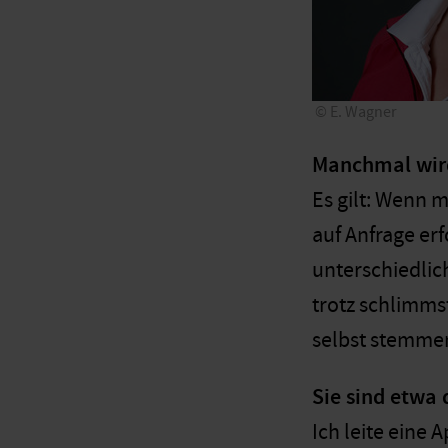
E. Wagner
Manchmal wird
Es gilt: Wenn m
auf Anfrage er
unterschiedlich
trotz schlimms
selbst stemmen
Sie sind etwa 
Ich leite eine