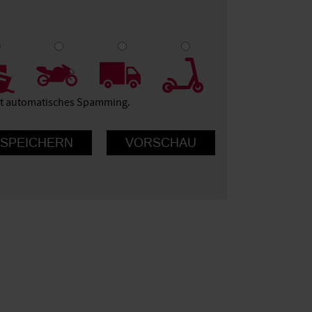
9
10
ert automatisches Spamming.