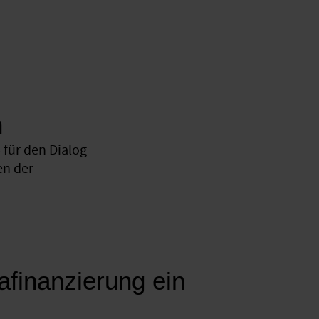
n
für den Dialog
en der
mafinanzierung ein