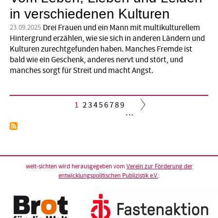
in verschiedenen Kulturen
Drei Frauen und ein Mann mit multi­kulturellem
23.09.2025
Hintergrund erzählen, wie sie sich in anderen Ländern und
Kulturen zurechtgefunden haben. Manches Fremde ist
bald wie ein Geschenk, anderes nervt und stört, und
manches sorgt für Streit und macht Angst.
Aktuelle
1
Seite
2
Seite
3
Seite
4
Seite
5
Seite
6
Seite
7
Seite
8
Seite
9
…
Seite
Seitennummerierung
welt-sichten wird herausgegeben vom
Verein zur Förderung der
entwicklungspolitischen Publizistik e.V.
: