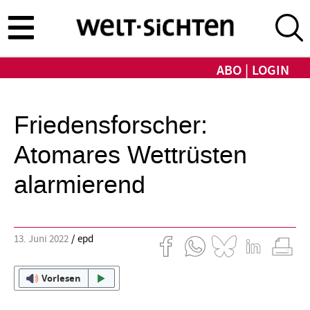
Direkt
zum
Inhalt
ABO
LOGIN
Friedensforscher:
Atomares Wettrüsten
alarmierend
13. Juni 2022
epd
Vorlesen