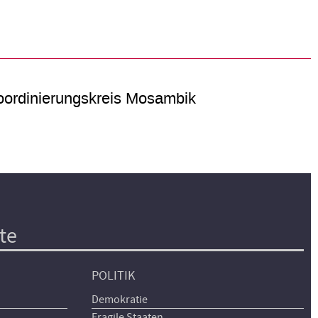
ordinierungskreis Mosambik
te
POLITIK
Demokratie
Fragile Staaten