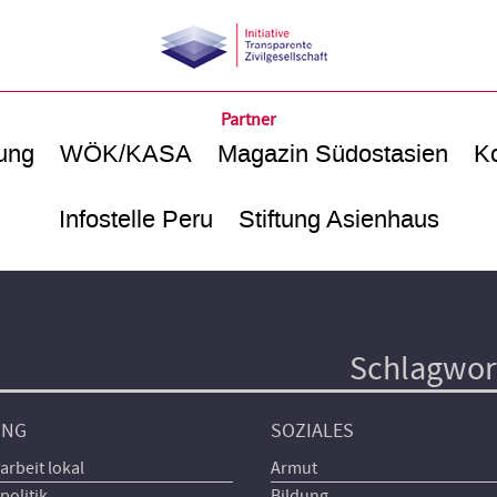
Partner
ung
WÖK/KASA
Magazin Südostasien
Ko
Infostelle Peru
Stiftung Asienhaus
Schlagwor
UNG
SOZIALES
arbeit lokal
Armut
politik
Bildung