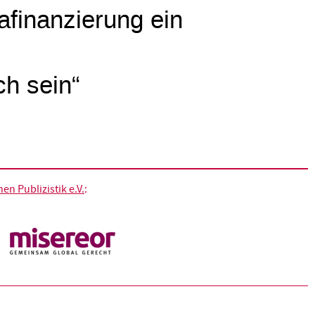
mafinanzierung ein
ch sein“
n Publizistik e.V.
: