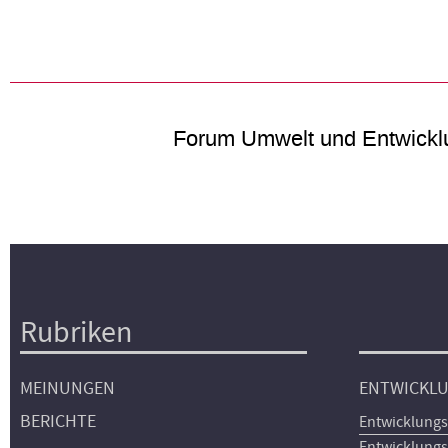
Forum Umwelt und Entwickl
Rubriken
Hauptnavigation
MEINUNGEN
ENTWICKL
BERICHTE
Entwicklungs
Entwicklungs