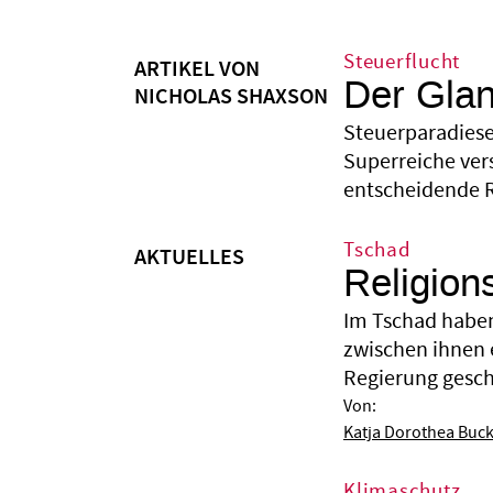
Steuerflucht
ARTIKEL VON
Der Gla
NICHOLAS SHAXSON
Steuerparadiese
Superreiche ver
entscheidende 
Tschad
AKTUELLES
Religion
Im Tschad haben
zwischen ihnen 
Regierung gesche
Von:
Katja Dorothea Buc
Klimaschutz