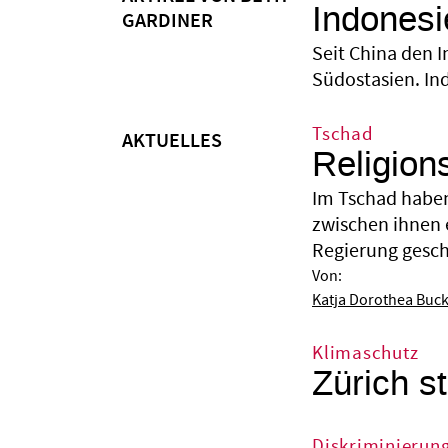
Indonesi
GARDINER
Seit China den I
Südostasien. Ind
Tschad
AKTUELLES
Religion
Im Tschad haben
zwischen ihnen 
Regierung gesche
Von:
Katja Dorothea Buc
Klimaschutz
Zürich st
Diskriminierun