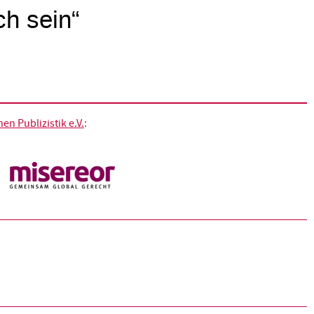
ch sein“
n Publizistik e.V.
: