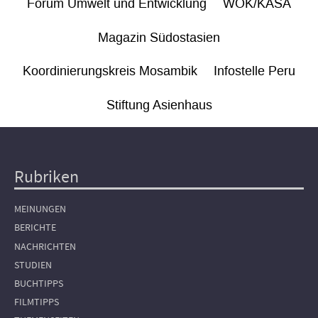
Forum Umwelt und Entwicklung
WÖK/KASA
Magazin Südostasien
Koordinierungskreis Mosambik
Infostelle Peru
Stiftung Asienhaus
Rubriken
Hauptnavigation
MEINUNGEN
BERICHTE
NACHRICHTEN
STUDIEN
BUCHTIPPS
FILMTIPPS