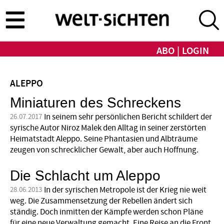
Direkt
zum
Inhalt
ABO
LOGIN
ALEPPO
Miniaturen des Schreckens
In seinem sehr persönlichen Bericht schildert der
26.07.2017
syrische Autor Niroz Malek den Alltag in seiner zerstörten
Heimatstadt Aleppo. Seine Phantasien und Albträume
zeugen von schrecklicher Gewalt, aber auch Hoffnung.
Die Schlacht um Aleppo
In der syrischen Metropole ist der Krieg nie weit
28.06.2013
weg. Die Zusammen­­setzung der Rebellen ändert sich
ständig. Doch inmitten der Kämpfe werden schon Pläne
für eine neue Verwaltung gemacht. Eine Reise an die Front.