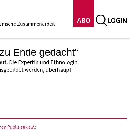
ABO
LOGIN
menische Zusammenarbeit
t zu Ende gedacht“
aut. Die Expertin und Ethnologin
 ausgebildet werden, überhaupt
n Publizistik e.V.
: