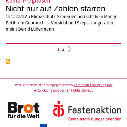
Klima-Prognosen
Nicht nur auf Zahlen starren
An Klimaschutz-Szenarien herrscht kein Mangel.
16.12.2020
Bei ihrem Gebrauch ist Vorsicht und Skepsis angeraten,
meint Bernd Ludermann
Aktuelle
1
Seite
2
Seite
Seitennummerierung
welt-sichten wird herausgegeben vom
Verein zur Förderung der
entwicklungspolitischen Publizistik e.V.
: