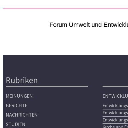
Forum Umwelt und Entwickl
Rubriken
Hauptnavigation
MEINUNGEN
ENTWICKL
BERICHTE
Entwicklungs
Entwicklungs
NACHRICHTEN
Entwicklungs
STUDIEN
Kirche und E