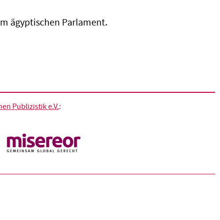
 im ägyptischen Parlament.
n Publizistik e.V.
: