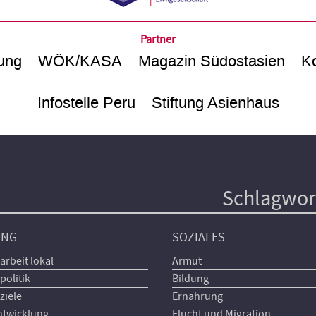
Partner
ung
WÖK/KASA
Magazin Südostasien
Ko
Infostelle Peru
Stiftung Asienhaus
Schlagwor
UNG
SOZIALES
arbeit lokal
Armut
politik
Bildung
ziele
Ernährung
ntwicklung
Flucht und Migration