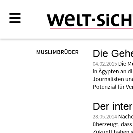
Direkt
zum
Inhalt
Die Geh
MUSLIMBRÜDER
Die M
04.02.2015
in Ägypten an di
Journalisten un
Potenzial für Ve
Der inter
Nachd
28.05.2014
überzeugt, dass
Zukunft haben s