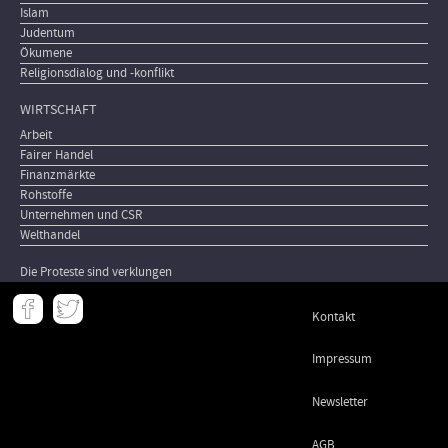
Islam
Judentum
Ökumene
Religionsdialog und -konflikt
WIRTSCHAFT
Arbeit
Fairer Handel
Finanzmärkte
Rohstoffe
Unternehmen und CSR
Welthandel
Die Proteste sind verklungen
Meta
Kontakt
-
Footer
Impressum
Newsletter
AGB