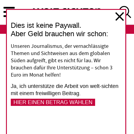
Direkt
zum
Inhalt
Dies ist keine Paywall.
ABO
LOGIN
Aber Geld brauchen wir schon:
Unseren Journalismus, der vernachlässigte
„Minister Niebel irrt“
Themen und Sichtweisen aus dem globalen
Süden aufgreift, gibt es nicht für lau. Wir
Ecuador verzichtet auf die Förderung seiner
brauchen dafür Ihre Unterstützung – schon 3
Erdölvorkommen im Yasuní-Regenwald und
Euro im Monat helfen!
erhält dafür von der internationalen
Ja, ich unterstütze die Arbeit von welt-sichten
Gemeinschaft eine Ausgleichszahlung - gedacht
mit einem freiwilligen Beitrag.
als Investition in den Schutz des
HIER EINEN BETRAG WÄHLEN
Amazonasgebiets. Im August hat die Regierung
in Quito ein Abkommen mit den Vereinten
Nationen unterzeichnet. Im Deutschen
Bundestag stieß die Initiative bei allen