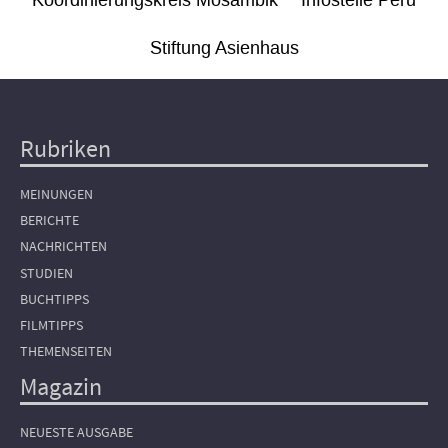
Koordinierungskreis Mosambik
Infostelle Peru
Stiftung Asienhaus
Rubriken
Hauptnavigation
MEINUNGEN
BERICHTE
NACHRICHTEN
STUDIEN
BUCHTIPPS
FILMTIPPS
THEMENSEITEN
Magazin
NEUESTE AUSGABE