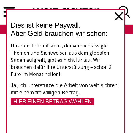
Direkt
zum
Inhalt
Dies ist keine Paywall.
ABO
LOGIN
Aber Geld brauchen wir schon:
Unseren Journalismus, der vernachlässigte
Sauberer Strom für arme Inder
Themen und Sichtweisen aus dem globalen
Süden aufgreift, gibt es nicht für lau. Wir
Die Bundesregierung überraschte im April mit
brauchen dafür Ihre Unterstützung – schon 3
einer Zusage von einer Milliarde Euro für den
Euro im Monat helfen!
Ausbau erneuerbarer Energien in Indien. Die
Ja, ich unterstütze die Arbeit von welt-sichten
Staatssekretärin im Entwicklungsministerium
mit einem freiwilligen Beitrag.
(BMZ), Gudrun Kopp, rechtfertigt diese
HIER EINEN BETRAG WÄHLEN
Investition als entwicklungspolitisch sinnvoll.
Und wenn zusätzlich die deutsche Wirtschaft
profitiere, sei das auch nicht verwerflich.