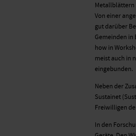
Metallblättern
Von einer ange
gut darüber Be
Gemeinden in E
how in Worksho
meist auch in 
eingebunden.
Neben der Zus
Sustainet (Sus
Freiwilligen d
In den Forschu
Geräte. Den Wi