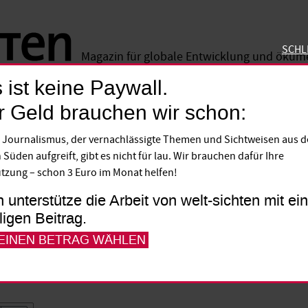
SCHL
Magazin für globale Entwicklung und öku
 ist keine Paywall.
SCHLIE
r Geld brauchen wir schon:
 Journalismus, der vernachlässigte Themen und Sichtweisen aus 
 Süden aufgreift, gibt es nicht für lau. Wir brauchen dafür Ihre
rde und kleine Biogasanlagen – für die E
tzung – schon 3 Euro im Monat helfen!
len angepasste Technologien eine große R
h unterstütze die Arbeit von welt-sichten mit e
 durch.
lligen Beitrag.
 EINEN BETRAG WÄHLEN
lia Schell