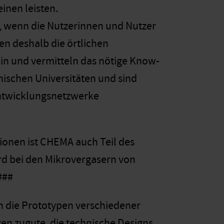
inen leisten.
n, wenn die Nutzerinnen und Nutzer
n deshalb die örtlichen
n und vermitteln das nötige Know-
nischen Universitäten und sind
Entwicklungsnetzwerke
onen ist CHEMA auch Teil des
rd bei den Mikrovergasern von
###
h die Prototypen verschiedener
n zugute, die technische Designs