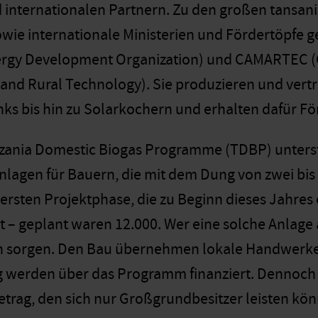
 internationalen Partnern. Zu den großen tansani
owie internationale Ministerien und Fördertöpfe
ergy Development Organization) und CAMARTEC (Ce
and Rural Technology). Sie produzieren und vert
ks bis hin zu Solarkochern und erhalten dafür Fö
ania Domestic Biogas Programme (TDBP) unterstüt
nlagen für Bauern, die mit dem Dung von zwei bi
 ersten Projektphase, die zu Beginn dieses Jahre
 – geplant waren 12.000. Wer eine solche Anlage a
 sorgen. Den Bau übernehmen lokale Handwerker, 
g werden über das Programm finanziert. Dennoc
Betrag, den sich nur Großgrundbesitzer leisten kö