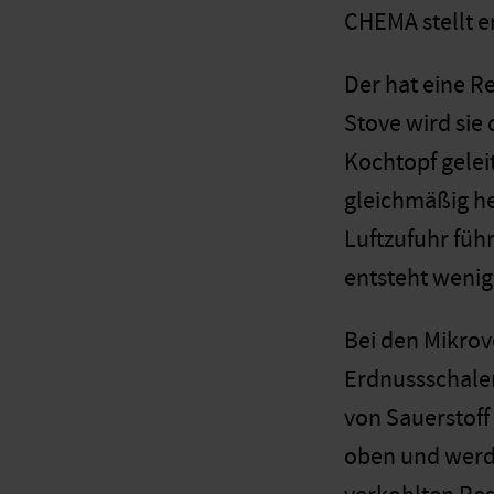
CHEMA stellt 
Der hat eine R
Stove wird sie
Kochtopf geleit
gleichmäßig he
Luftzufuhr füh
entsteht wenig
Bei den Mikrov
Erdnussschalen
von Sauerstoff
oben und werde