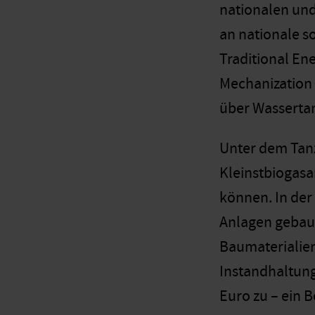
nationalen und
an nationale s
Traditional En
Mechanization 
über Wassertan
Unter dem Tanz
Kleinstbiogasa
können. In der
Anlagen gebaut
Baumaterialien
Instandhaltun
Euro zu – ein 