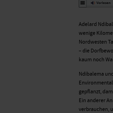
Vorlesen
Adelard Ndiba
wenige Kilomet
Nordwesten Ta
– die Dorfbew
kaum noch Wass
Ndibalema und 
Environmental
gepflanzt, dami
Ein anderer An
verbrauchen, u