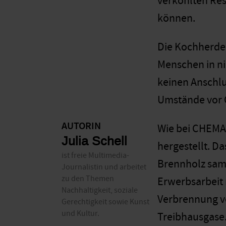
verkohlten Res
können.
Die Kochherde 
Menschen in ni
keinen Anschlu
Umstände vor O
AUTORIN
Wie bei CHEMA 
Julia Schell
hergestellt. Da
ist freie Multimedia-
Brennholz samm
Journalistin und arbeitet
zu den Themen
Erwerbsarbeit 
Nachhaltigkeit, soziale
Verbrennung ve
Gerechtigkeit sowie Kunst
und Kultur.
Treibhausgase.