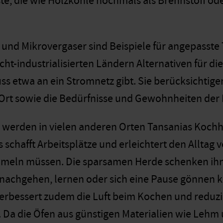
te, die wie Holzkohle nochmals als Brennstoff o
und Mikrovergaser sind Beispiele für angepasste 
cht-industrialisierten Ländern Alternativen für d
ss etwa an ein Stromnetz gibt. Sie berücksichtige
rt sowie die Bedürfnisse und Gewohnheiten der M
werden in vielen anderen Orten Tansanias Kochh
s schafft Arbeitsplätze und erleichtert den Allta
eln müssen. Die sparsamen Herde schenken ihnen 
nachgehen, lernen oder sich eine Pause gönnen kö
rbessert zudem die Luft beim Kochen und reduzi
 Da die Öfen aus günstigen Materialien wie Lehm