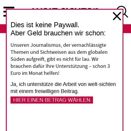
Direkt
zum
Inhalt
Dies ist keine Paywall.
ABO
LOGIN
Aber Geld brauchen wir schon:
Unseren Journalismus, der vernachlässigte
Wege ins Niemandsland
Themen und Sichtweisen aus dem globalen
Süden aufgreift, gibt es nicht für lau. Wir
Mehr als 40 Millionen Menschen waren im
brauchen dafür Ihre Unterstützung – schon 3
vergangenen Jahr auf der Flucht – entweder im
Euro im Monat helfen!
eigenen Land oder über Grenzen hinweg. Die
Ja, ich unterstütze die Arbeit von welt-sichten
meisten von ihnen fliehen vor Gewaltkonflikten.
mit einem freiwilligen Beitrag.
In ihre Heimat können sie oft nicht zurück, aber
HIER EINEN BETRAG WÄHLEN
nur wenige Länder sind bereit, ihnen eine
dauerhafte Perspektive zu bieten. Die Ursachen
für Flucht werden vielfältiger und die
internationale Gemeinschaft muss sich darauf