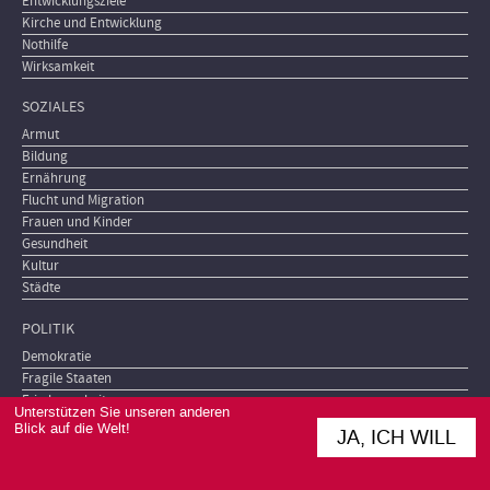
Entwicklungsziele
Kirche und Entwicklung
Nothilfe
Wirksamkeit
SOZIALES
Armut
Bildung
Ernährung
Flucht und Migration
Frauen und Kinder
Gesundheit
Kultur
Städte
POLITIK
Demokratie
Fragile Staaten
Friedensarbeit
Unterstützen Sie unseren anderen
Korruption
Blick auf die Welt!
JA, ICH WILL
Krieg, Waffen, Rüstung
Menschenrechte
Terrorismus