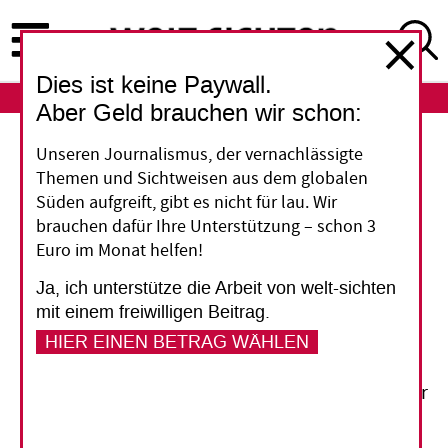
Direkt
zum
Inhalt
Dies ist keine Paywall.
ABO
LOGIN
Aber Geld brauchen wir schon:
Demokratische Republik Kongo
Unseren Journalismus, der vernachlässigte
Themen und Sichtweisen aus dem globalen
Dürfen schwangere
Süden aufgreift, gibt es nicht für lau. Wir
brauchen dafür Ihre Unterstützung – schon 3
Schülerinnen weiter zur
Euro im Monat helfen!
Schule?
Ja, ich unterstütze die Arbeit von welt-sichten
mit einem freiwilligen Beitrag.
Laut dem Erziehungsministerium der
HIER EINEN BETRAG WÄHLEN
Demokratischen Republik Kongo sollen
schwangere Schülerinnen künftig nicht mehr der
Schule verwiesen werden. Die Katholische
Kirche lehnt das aus Gründen der Moral ab und