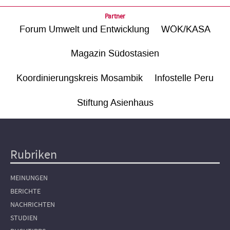
Partner
Forum Umwelt und Entwicklung
WÖK/KASA
Magazin Südostasien
Koordinierungskreis Mosambik
Infostelle Peru
Stiftung Asienhaus
Rubriken
Hauptnavigation
MEINUNGEN
BERICHTE
NACHRICHTEN
STUDIEN