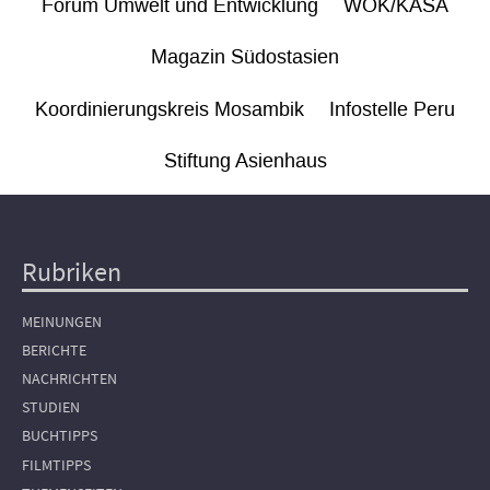
Forum Umwelt und Entwicklung
WÖK/KASA
Magazin Südostasien
Koordinierungskreis Mosambik
Infostelle Peru
Stiftung Asienhaus
Rubriken
Hauptnavigation
MEINUNGEN
BERICHTE
NACHRICHTEN
STUDIEN
BUCHTIPPS
FILMTIPPS