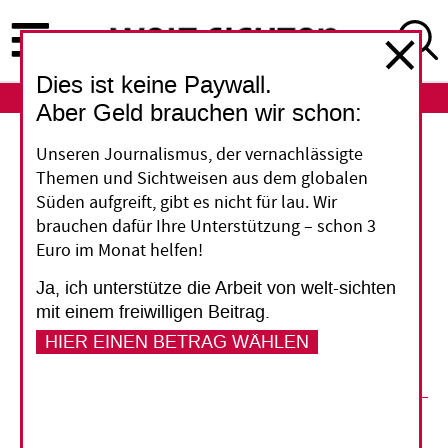
Direkt
zum
Inhalt
Dies ist keine Paywall.
ABO
LOGIN
Aber Geld brauchen wir schon:
Unseren Journalismus, der vernachlässigte
Das Trugbild von der Mittelklasse
Themen und Sichtweisen aus dem globalen
Süden aufgreift, gibt es nicht für lau. Wir
In Schwellenländern wie Indien, Brasilien oder
brauchen dafür Ihre Unterstützung – schon 3
China wächst die Mittelschicht. Doch macht
Euro im Monat helfen!
mehr Wohlstand die Menschen automatisch zu
Ja, ich unterstütze die Arbeit von welt-sichten
Anhängern von Demokratie und
mit einem freiwilligen Beitrag.
Marktwirtschaft? Wohl kaum. Das trifft nicht
HIER EINEN BETRAG WÄHLEN
einmal auf die Geschichte Europas zu.
26. September 2014
Sanjay Joshi