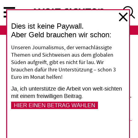
Direkt
zum
Inhalt
Dies ist keine Paywall.
ABO
LOGIN
Aber Geld brauchen wir schon:
Wahl in Israel
Unseren Journalismus, der vernachlässigte
Themen und Sichtweisen aus dem globalen
Zum Frieden nicht bereit
Süden aufgreift, gibt es nicht für lau. Wir
brauchen dafür Ihre Unterstützung – schon 3
Euro im Monat helfen!
Mitte März wird in Israel gewählt, aber auch eine
neue Regierung wird sich nicht mit
Ja, ich unterstütze die Arbeit von welt-sichten
Zugeständnissen an die Palästinenser hervortun.
mit einem freiwilligen Beitrag.
Dafür gibt es gute Gründe.
HIER EINEN BETRAG WÄHLEN
05. März 2015
Tillmann Elliesen