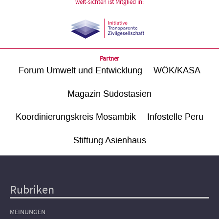
welt-sichten ist Mitglied in:
Partner
Forum Umwelt und Entwicklung
WÖK/KASA
Magazin Südostasien
Koordinierungskreis Mosambik
Infostelle Peru
Stiftung Asienhaus
Rubriken
Hauptnavigation
MEINUNGEN