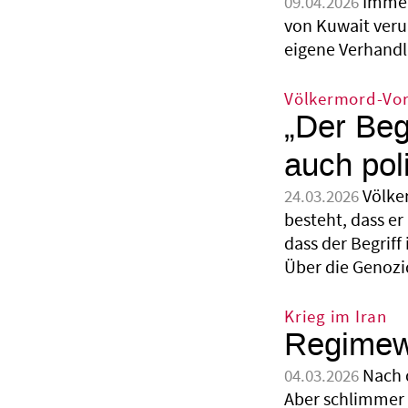
Immer 
09.04.2026
von Kuwait verur
eigene Verhandl
Völkermord-Vo
„Der Beg
auch pol
Völke
24.03.2026
besteht, dass er
dass der Begriff
Über die Genozi
Krieg im Iran
Regimew
Nach d
04.03.2026
Aber schlimmer 