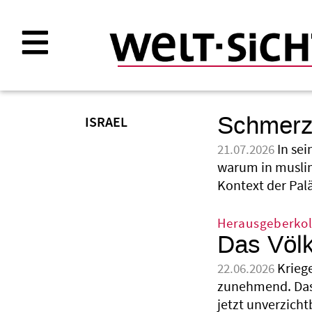
Direkt
zum
Inhalt
Schmerzh
ISRAEL
In se
21.07.2026
warum in muslim
Kontext der Palä
Herausgeberko
Das Völk
Kriege
22.06.2026
zunehmend. Das
jetzt unverzicht