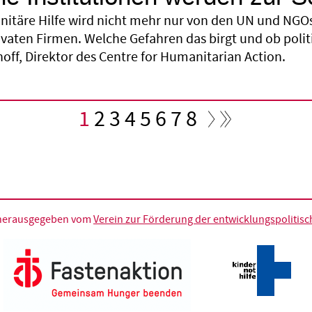
itäre Hilfe wird nicht mehr nur von den UN und NGOs
ivaten Firmen. Welche Gefahren das birgt und ob poli
hoff, Direktor des Centre for Humanitarian Action.
Aktuelle
1
Seite
2
Seite
3
Seite
4
Seite
5
Seite
6
Seite
7
Seite
8
Seite
d herausgegeben vom
Verein zur Förderung der entwicklungspolitische