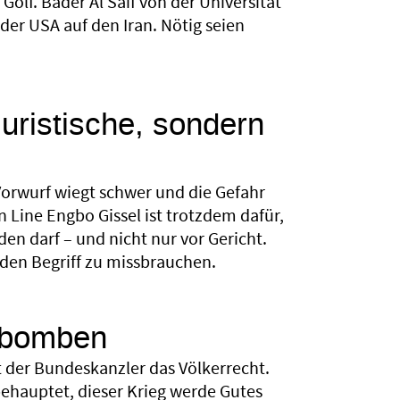
olf. Bader Al Saif von der Universität
 der USA auf den Iran. Nötig seien
juristische, sondern
 Vorwurf wiegt schwer und die Gefahr
n Line Engbo Gissel ist trotzdem dafür,
en darf – und nicht nur vor Gericht.
den Begriff zu missbrauchen.
ibomben
rt der Bundeskanzler das Völkerrecht.
behauptet, dieser Krieg werde Gutes