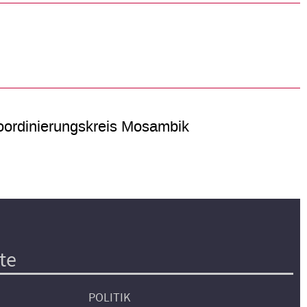
ordinierungskreis Mosambik
te
POLITIK