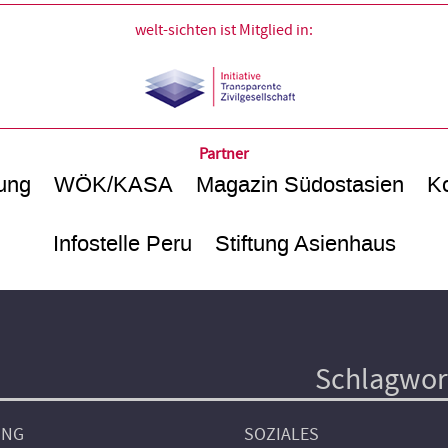
welt-sichten ist Mitglied in:
Partner
ung
WÖK/KASA
Magazin Südostasien
Ko
Infostelle Peru
Stiftung Asienhaus
Schlagwor
UNG
SOZIALES