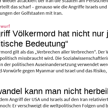
wieder attackiert der Iran die Staaten am Persischen G
teilt das scharf – genauso wie die Angriffe Israels und
ungen der Golfstaaten mit Iran.
rwurf
riff Völkermord hat nicht nur 
itische Bedeutung“
rmord gilt als das „Verbrechen aller Verbrechen“. Der
 politisch missbraucht wird. Die Sozialwissenschaftleri
 in der politischen Auseinandersetzung verwendet werd
d-Vorwürfe gegen Myanmar und Israel und das Risiko, 
andel kann man nicht herbe
em Angriff der USA und Israels auf den Iran relativie
noch: Er verschweigt die weltpolitischen Folgen und 