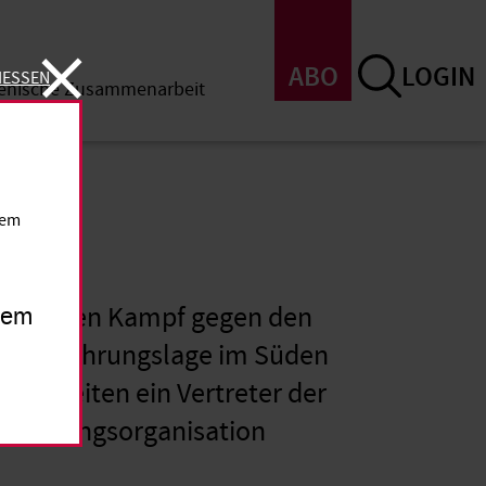
ABO
LOGIN
IESSEN
menische Zusammenarbeit
SSEN
dem
?
men in den Kampf gegen den
inem
die Ernährungslage im Süden
s streiten ein Vertreter der
ntwicklungsorganisation