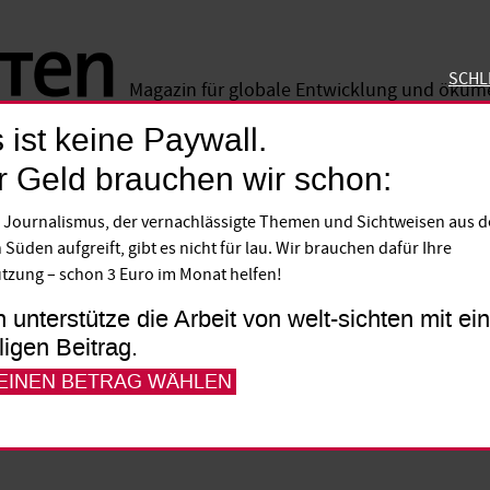
SCHL
Magazin für globale Entwicklung und öku
 ist keine Paywall.
SCHLIE
r Geld brauchen wir schon:
ate Partnerschaften
 Journalismus, der vernachlässigte Themen und Sichtweisen aus 
hance für Kleinbauern
 Süden aufgreift, gibt es nicht für lau. Wir brauchen dafür Ihre
tzung – schon 3 Euro im Monat helfen!
e Entwicklungspolitik will Agarunterneh
h unterstütze die Arbeit von welt-sichten mit e
lligen Beitrag.
eziehen. Das soll den Firmen nützen und 
 EINEN BETRAG WÄHLEN
Über die Chancen und Gefahren des Ansatze
rarwirtschaft und ein Kritiker von der E