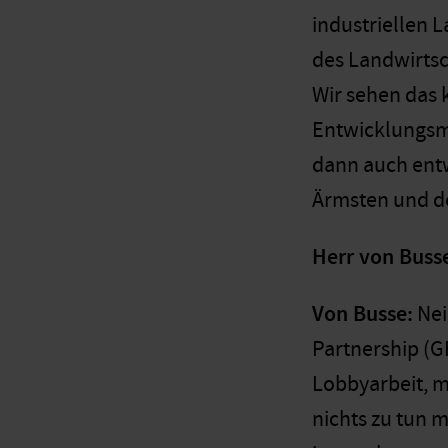
industriellen 
des Landwirtsc
Wir sehen das k
Entwicklungsmi
dann auch entw
Ärmsten und d
Herr von Busse
Von Busse:
Nei
Partnership (G
Lobbyarbeit, mi
nichts zu tun 