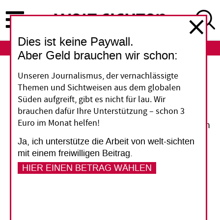
Direkt
zum
Inhalt
Dies ist keine Paywall.
ABO
LOGIN
Aber Geld brauchen wir schon:
Unseren Journalismus, der vernachlässigte
Große Versprechen – doch Papier ist
Themen und Sichtweisen aus dem globalen
geduldig
Süden aufgreift, gibt es nicht für lau. Wir
20 Milliarden US-Dollar haben die G8-Staaten
brauchen dafür Ihre Unterstützung – schon 3
Euro im Monat helfen!
den Entwicklungsländern auf ihrem Gipfeltreffen
in L’Aquila versprochen, um deren
Ja, ich unterstütze die Arbeit von welt-sichten
Landwirtschaft und Kleinbauern zu fördern. Zur
mit einem freiwilligen Beitrag.
Rettung des Klimas wollen sie ihre CO2-
HIER EINEN BETRAG WÄHLEN
Emissionen bis 2050 um 80 Prozent senken.
Doch die sieben führenden Industriestaaten und
Russland haben ihre Führungsrolle in globalen
Wirtschafts- und Entwicklungsfragen eingebüßt;