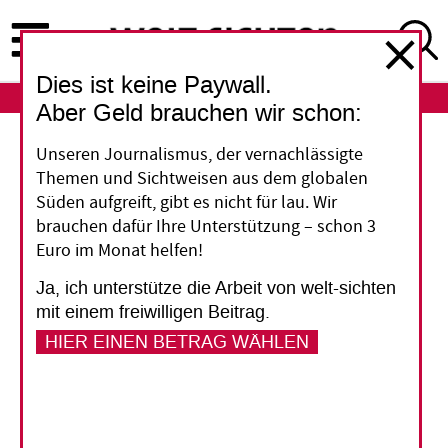
Direkt
zum
Inhalt
Dies ist keine Paywall.
ABO
LOGIN
Aber Geld brauchen wir schon:
Nachhaltigkeit
Unseren Journalismus, der vernachlässigte
Themen und Sichtweisen aus dem globalen
Agenda 2030: Mehr
Süden aufgreift, gibt es nicht für lau. Wir
brauchen dafür Ihre Unterstützung – schon 3
deutsche Nabelschau als
Euro im Monat helfen!
Weitsicht
Ja, ich unterstütze die Arbeit von welt-sichten
mit einem freiwilligen Beitrag.
Gäbe es Noten für die Beiträge der Staaten zur
HIER EINEN BETRAG WÄHLEN
Erreichung der globalen Nachhaltigkeitsziele, so
würde Deutschland sich selbst vermutlich ein
„befriedigend“ geben. Die Benotung durch
andere hingegen tendiert zu „mangelhaft“.