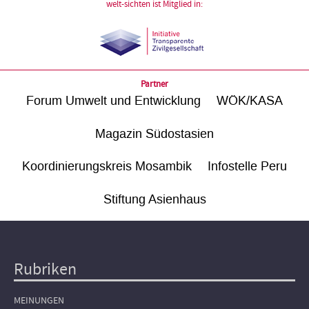
welt-sichten ist Mitglied in:
Partner
Forum Umwelt und Entwicklung
WÖK/KASA
Magazin Südostasien
Koordinierungskreis Mosambik
Infostelle Peru
Stiftung Asienhaus
Rubriken
Hauptnavigation
MEINUNGEN