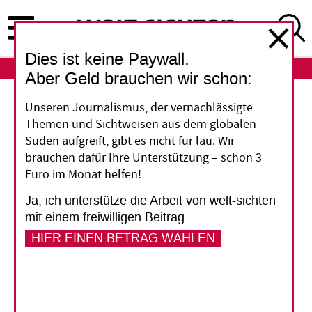
Direkt
zum
Inhalt
Dies ist keine Paywall.
ABO
LOGIN
Aber Geld brauchen wir schon:
Mercosur
Unseren Journalismus, der vernachlässigte
Themen und Sichtweisen aus dem globalen
Brüssel will
Süden aufgreift, gibt es nicht für lau. Wir
brauchen dafür Ihre Unterstützung – schon 3
Umweltschutz in
Euro im Monat helfen!
Handelsabkommen
Ja, ich unterstütze die Arbeit von welt-sichten
mit einem freiwilligen Beitrag.
stärken
HIER EINEN BETRAG WÄHLEN
Die Europäische Union (EU) will
Handelsabkommen mit Drittstaaten - zum
Beispiel das viel kritisierte Mercosur-Abkommen