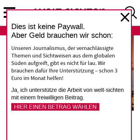
Direkt
zum
Inhalt
Dies ist keine Paywall.
ABO
LOGIN
Aber Geld brauchen wir schon:
Unseren Journalismus, der vernachlässigte
Themen und Sichtweisen aus dem globalen
Süden aufgreift, gibt es nicht für lau. Wir
brauchen dafür Ihre Unterstützung – schon 3
Euro im Monat helfen!
Ja, ich unterstütze die Arbeit von welt-sichten
mit einem freiwilligen Beitrag.
HIER EINEN BETRAG WÄHLEN
Die Psychologin Marina Bianchi und ihr Partner, der Geschäftsmann Daniel Monteiro
Santa Cruz (beide 34), haben sich gegen Kinder entschieden. Sie stehen für einen Trend,
dem inzwischen viele Großstädter in Brasilien anhängen.
Danilo Ramos
Alternde Bevölkerung