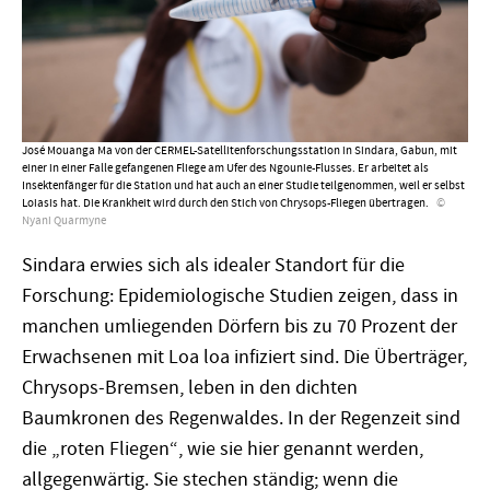
José Mouanga Ma von der CERMEL-Satellitenforschungsstation in Sindara, Gabun, mit
einer in einer Falle gefangenen Fliege am Ufer des Ngounie-Flusses. Er arbeitet als
Insektenfänger für die Station und hat auch an einer Studie teilgenommen, weil er selbst
Loiasis hat. Die Krankheit wird durch den Stich von Chrysops-Fliegen übertragen.
Nyani Quarmyne
Sindara erwies sich als idealer Standort für die
Forschung: Epidemiologische Studien zeigen, dass in
manchen umliegenden Dörfern bis zu 70 Prozent der
Erwachsenen mit Loa loa infiziert sind. Die Überträger,
Chrysops-Bremsen, leben in den dichten
Baumkronen des Regenwaldes. In der Regenzeit sind
die „roten Fliegen
“
, wie sie hier genannt werden,
allgegenwärtig. Sie stechen ständig; wenn die