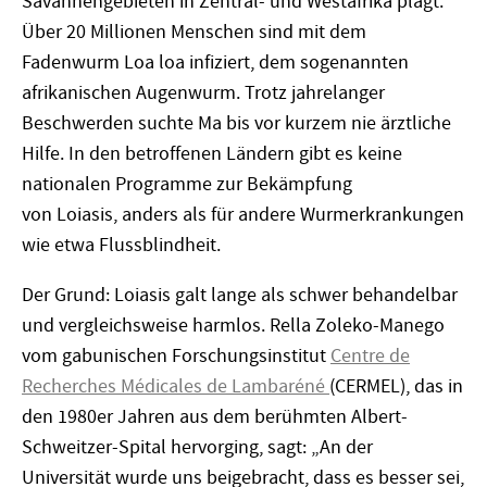
Savannengebieten in Zentral- und Westafrika plagt.
Über 20 Millionen Menschen sind mit dem
Fadenwurm Loa loa infiziert, dem sogenannten
afrikanischen Augenwurm. Trotz jahrelanger
Beschwerden suchte Ma
bis vor kurzem nie ärztliche
Hilfe. In den betroffenen Ländern gibt es keine
nationalen P
rogramme
zur Bekämpfung
von
Loiasis,
anders als für andere Wurmerkrankungen
wie etwa Flussblindheit.
Der Grund: Loiasis galt lange als schwer behandelbar
und vergleichsweise harmlos. Rella Zoleko-Manego
vom gabunischen Forschungsinstitut
Centre de
Recherches M
édicales de Lambaré
n
é
(CERMEL), das in
den 1980er Jahren aus dem berühmten Albert-
Schweitzer-Spital hervorging, sagt: „An der
Universität wurde uns beigebracht, dass es besser sei,