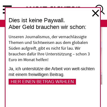
Direkt
zum
Inhalt
Dies ist keine Paywall.
ABO
LOGIN
Aber Geld brauchen wir schon:
Unseren Journalismus, der vernachlässigte
Themen und Sichtweisen aus dem globalen
Süden aufgreift, gibt es nicht für lau. Wir
brauchen dafür Ihre Unterstützung – schon 3
Euro im Monat helfen!
Ja, ich unterstütze die Arbeit von welt-sichten
mit einem freiwilligen Beitrag.
HIER EINEN BETRAG WÄHLEN
Der Arzt Rene Lilian Endamne untersucht Pierre Zack Mombo, den Direktor der örtlichen
katholischen Schule Notre Dame des Trois Epis, in der CERMEL-Forschungsstation in
Sindara (Gabun). Mombo hatte sich mit einer geschwollenen rechten Hand vorgestellt,
ein mögliches Anzeichen für eine Loa loa-Infektion, der Augenwurm-Krankheit.
Nyani
Quarmyne