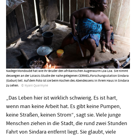
Nadege Mondoubé hat wie ihr Bruder den afrikanischen Augenwurm Loa Loa. Sie nimmt
deswegen an der Loiasis-Studie der nahe gelegenen CERMEL-Forschungsstation Sindara
(Gabun) teil. Auf dem Foto ist sie beim Kochen des Abendessens in ihrem Haus in Sindara
zu sehen.
Nyani Quarmyne
„Das Leben hier ist wirklich schwierig. Es ist hart,
wenn man keine Arbeit hat. Es gibt keine Pumpen,
keine Straßen, keinen Strom
“
, sagt sie. Viele junge
Menschen ziehen in die Stadt, die rund zwei Stunden
Fahrt von Sindara entfernt liegt. Sie glaubt, viele