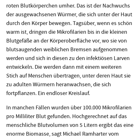
roten Blutk
ö
rperchen umher. Das ist der Nachwuchs
der ausgewachsenen Würmer, die sich unter der Haut
durch den K
ö
rper bewegen. Tagsüber, wenn es sch
ö
n
warm ist, dringen die Mikrofilarien bis in die kleinen
Blutgefäße an der K
ö
rperoberfläche vor, wo sie von
blutsaugenden weiblichen Bremsen aufgenommen
werden und sich in diesen zu den infekti
ö
sen Larven
entwickeln. Die werden dann mit einem weiteren
Stich auf Menschen übertragen, unter deren Haut sie
zu adulten Würmern heranwachsen, die sich
fortpflanzen. Ein endloser Kreislauf.
In manchen Fällen wurden über 100.000 Mikrofilarien
pro Milliliter Blut gefunden. Hochgerechnet auf das
menschliche Blutvolumen von 5 Litern ergibt das eine
enorme
Biomasse, s
agt Michael Ramharter vom