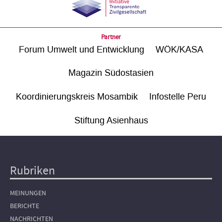
Partner
Forum Umwelt und Entwicklung
WÖK/KASA
Magazin Südostasien
Koordinierungskreis Mosambik
Infostelle Peru
Stiftung Asienhaus
Rubriken
Hauptnavigation
MEINUNGEN
BERICHTE
NACHRICHTEN