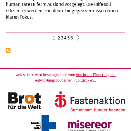
humanitäre Hilfe im Ausland vorgelegt. Die Hilfe soll
effizienter werden, Fachleute hingegen vermissen einen
klaren Fokus.
Aktuelle
1
Seite
2
Seite
3
Seite
4
Seite
5
Seite
6
Seite
Seitennummerierung
welt-sichten wird herausgegeben vom
Verein zur Förderung der
entwicklungspolitischen Publizistik e.V.
: