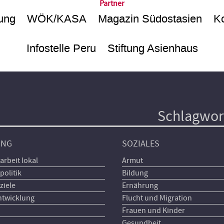
Partner
ung
WÖK/KASA
Magazin Südostasien
Ko
Infostelle Peru
Stiftung Asienhaus
Schlagwor
UNG
SOZIALES
arbeit lokal
Armut
politik
Bildung
ziele
Ernährung
ntwicklung
Flucht und Migration
Frauen und Kinder
Gesundheit