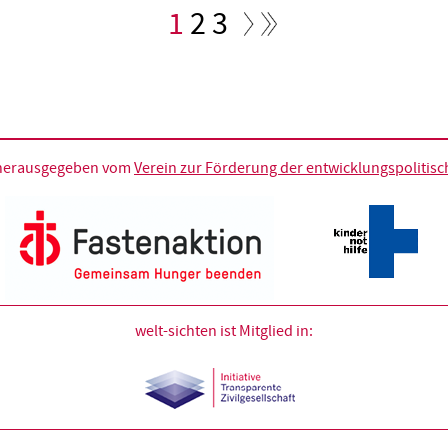
Aktuelle
1
Seite
2
Seite
3
Seite
d herausgegeben vom
Verein zur Förderung der entwicklungspolitische
welt-sichten ist Mitglied in: