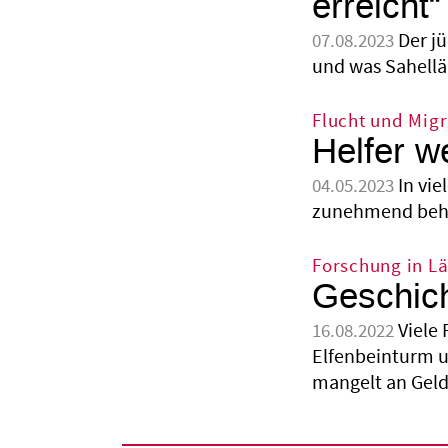
erreicht“
Der j
07.08.2023
und was Sahellän
Flucht und Migr
Helfer 
In vie
04.05.2023
zunehmend behind
Forschung in L
Geschic
Viele
16.08.2022
Elfenbeinturm u
mangelt an Geld