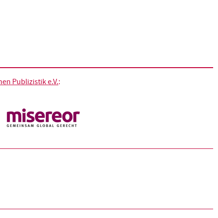
n Publizistik e.V.
: