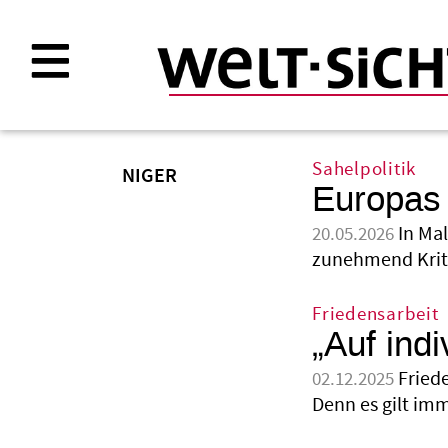
Direkt
zum
Inhalt
Sahelpolitik
NIGER
Europas 
In Ma
20.05.2026
zunehmend Kriti
Friedensarbeit
„Auf indi
Fried
02.12.2025
Denn es gilt im