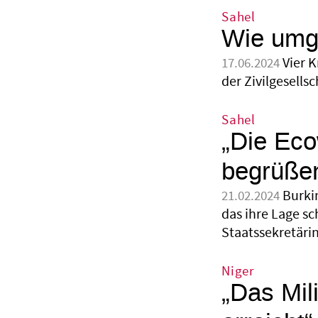
Sahel
Wie umge
Vier 
17.06.2024
der Zivilgesells
Sahel
„Die Eco
begrüßen
Burki
21.02.2024
das ihre Lage sc
Staatssekretäri
Niger
„Das Mil