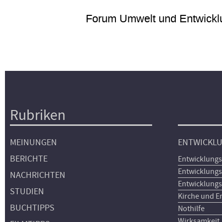
Forum Umwelt und Entwickl
Rubriken
Hauptnavigation
MEINUNGEN
ENTWICKL
BERICHTE
Entwicklungs
Entwicklungs
NACHRICHTEN
Entwicklungs
STUDIEN
Kirche und E
BUCHTIPPS
Nothilfe
Wirksamkeit