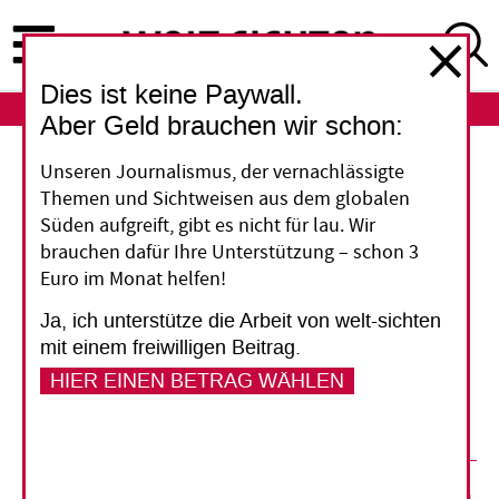
Direkt
zum
Inhalt
Dies ist keine Paywall.
ABO
LOGIN
Aber Geld brauchen wir schon:
Brüssel
Unseren Journalismus, der vernachlässigte
Themen und Sichtweisen aus dem globalen
Von Mali nach Niger?
Süden aufgreift, gibt es nicht für lau. Wir
brauchen dafür Ihre Unterstützung – schon 3
Euro im Monat helfen!
Die Europäische Union plant neue
Militärmissionen in Westafrika. Auf diese Weise
Ja, ich unterstütze die Arbeit von welt-sichten
will sie Russlands wachsendem Einfluss in der
mit einem freiwilligen Beitrag.
Region begegnen. Ob das gelingt, hängt laut
HIER EINEN BETRAG WÄHLEN
Fachleuten nicht zuletzt von Frankreich ab.
19. Juli 2022
Tillmann Elliesen