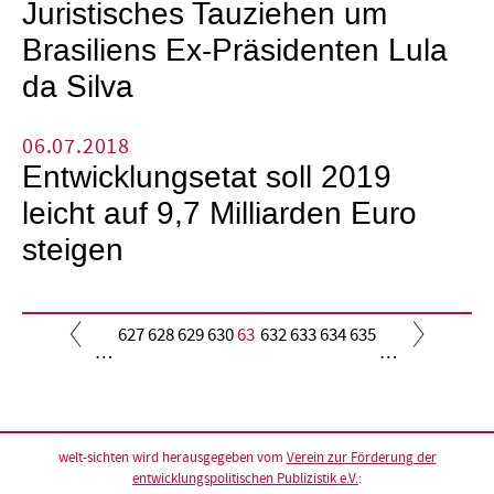
Juristisches Tauziehen um
Brasiliens Ex-Präsidenten Lula
da Silva
06.07.2018
Entwicklungsetat soll 2019
leicht auf 9,7 Milliarden Euro
steigen
Seite
627
Seite
628
Seite
629
Seite
630
Aktuelle
631
Seite
632
Seite
633
Seite
634
Seite
635
…
…
Seite
Seitennummerierung
welt-sichten wird herausgegeben vom
Verein zur Förderung der
entwicklungspolitischen Publizistik e.V.
: