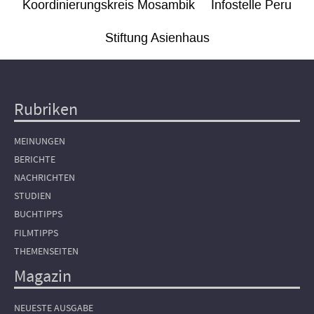
Koordinierungskreis Mosambik
Infostelle Peru
Stiftung Asienhaus
Rubriken
Hauptnavigation
MEINUNGEN
BERICHTE
NACHRICHTEN
STUDIEN
BUCHTIPPS
FILMTIPPS
THEMENSEITEN
Magazin
NEUESTE AUSGABE