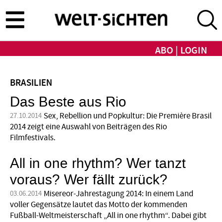
Direkt
zum
Inhalt
ABO
LOGIN
BRASILIEN
Das Beste aus Rio
Sex, Rebellion und Popkultur: Die Première Brasil
27.10.2014
2014 zeigt eine Auswahl von Beiträgen des Rio
Filmfestivals.
All in one rhythm? Wer tanzt
voraus? Wer fällt zurück?
Misereor-Jahrestagung 2014: In einem Land
03.06.2014
voller Gegensätze lautet das Motto der kommenden
Fußball-Weltmeisterschaft „All in one rhythm“. Dabei gibt