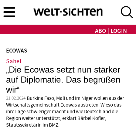
Direkt
zum
Inhalt
ABO
LOGIN
ECOWAS
Sahel
„Die Ecowas setzt nun stärker
auf Diplomatie. Das begrüßen
wir“
Burkina Faso, Mali und im Niger wollen aus der
21.02.2024
Wirtschaftsgemeinschaft Ecowas austreten. Wieso das
ihre Lage schwieriger macht und wie Deutschland die
Region weiter unterstützt, erklärt Bärbel Kofler,
Staatssekretärin im BMZ.