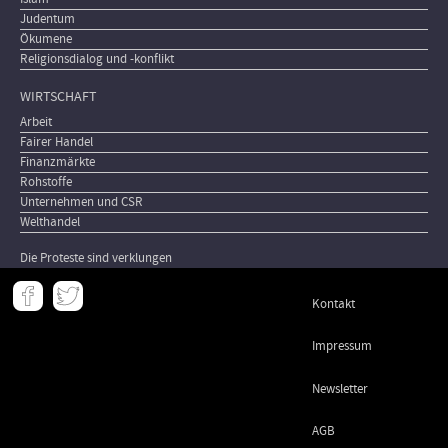
Judentum
Ökumene
Religionsdialog und -konflikt
WIRTSCHAFT
Arbeit
Fairer Handel
Finanzmärkte
Rohstoffe
Unternehmen und CSR
Welthandel
Die Proteste sind verklungen
Meta
Kontakt
-
Footer
Impressum
Newsletter
AGB