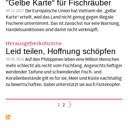
"Gelbe Karte“ für Fischräuber
Die Europäische Union hat Vietnam die „gelbe
04.12.2017
Karte“ erteilt, weil das Land nicht genug gegen illegale
Fischerei unternimmt. Das ist zunächst nur eine Warnung,
Handelssanktionen sind damit nicht verknüpft.
Herausgeberkolumne
Leid teilen, Hoffnung schöpfen
Auf den Philippinen leben eine Million Menschen
10.05.2016
mehr schlecht als recht vom Fischfang. Angesichts heftiger
werdender Taifune und schwindender Fisch- und
Korallenbestände gilt es für sie, Meer und Küste nachhaltig
zu bewirtschaften. Dabei unterstützt sie auch Fastenopfer.
Aktuelle
1
Seite
2
Seite
Seitennummerierung