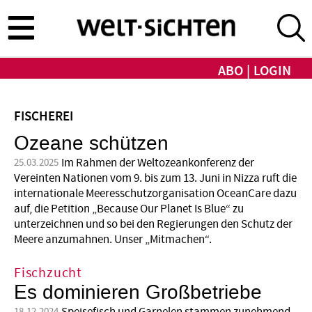
Direkt
zum
Inhalt
ABO
LOGIN
FISCHEREI
Ozeane schützen
Im Rahmen der Weltozeankonferenz der
25.03.2025
Vereinten Nationen vom 9. bis zum 13. Juni in Nizza ruft die
internationale Meeresschutzorganisation OceanCare dazu
auf, die Petition „Because Our Planet Is Blue“ zu
unterzeichnen und so bei den Regierungen den Schutz der
Meere anzumahnen. Unser „Mitmachen“.
Fischzucht
Es dominieren Großbetriebe
18.12.2024