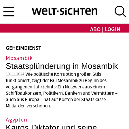
Direkt
zum
Inhalt
ABO
LOGIN
GEHEIMDIENST
Mosambik
Staatsplünderung in Mosambik
Wie politische Korruption großen Stils
19.11.2024
funktioniert, zeigt der Fall Mosambik zu Beginn des
vergangenen Jahrzehnts: Ein Netzwerk aus einem
Schiffbaukonzern, Politikern, Bankern und Vermittlern –
auch aus Europa – hat auf Kosten der Staatskasse
Milliarden verschoben.
Ägypten
Kairos Diktator und seine