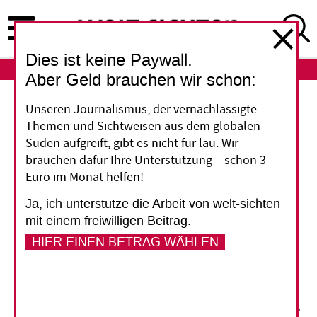
Direkt
zum
Inhalt
Dies ist keine Paywall.
ABO
LOGIN
Aber Geld brauchen wir schon:
Unseren Journalismus, der vernachlässigte
Indien: Deutsche Hilfswerke am
Themen und Sichtweisen aus dem globalen
Pranger
Süden aufgreift, gibt es nicht für lau. Wir
brauchen dafür Ihre Unterstützung – schon 3
Euro im Monat helfen!
02. Juli 2014
Ja, ich unterstütze die Arbeit von welt-sichten
mit einem freiwilligen Beitrag.
Vorlesen
HIER EINEN BETRAG WÄHLEN
(2.07.2014) Der indische Geheimdienst hat
Medienberichten zufolge zehn ausländische
Hilfsorganisationen, darunter Misereor und Brot für