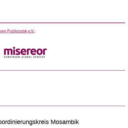
n Publizistik e.V.
:
ordinierungskreis Mosambik