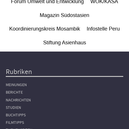
Forum Umwelt und Entwicklung
WÖK/KASA
Magazin Südostasien
Koordinierungskreis Mosambik
Infostelle Peru
Stiftung Asienhaus
Rubriken
Hauptnavigation
MEINUNGEN
BERICHTE
NACHRICHTEN
STUDIEN
BUCHTIPPS
FILMTIPPS