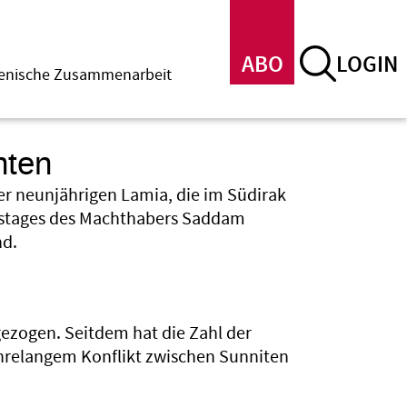
ABO
LOGIN
menische Zusammenarbeit
hten
er neunjährigen Lamia, die im Südirak
rtstages des Machthabers Saddam
nd.
gezogen. Seitdem hat die Zahl der
hrelangem Konflikt zwischen Sunniten