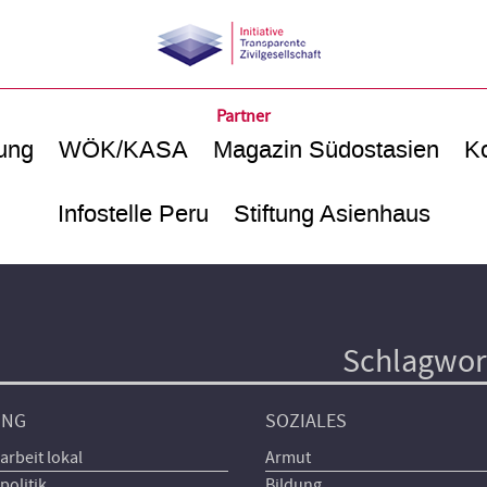
Partner
ung
WÖK/KASA
Magazin Südostasien
Ko
Infostelle Peru
Stiftung Asienhaus
Schlagwor
UNG
SOZIALES
arbeit lokal
Armut
politik
Bildung