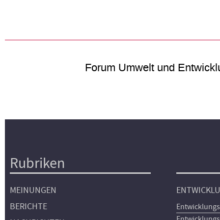
Forum Umwelt und Entwickl
Rubriken
Hauptnavigation
MEINUNGEN
ENTWICKL
BERICHTE
Entwicklungs
Entwicklungs