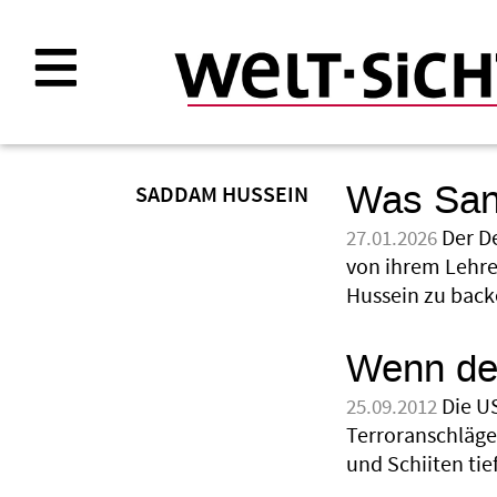
Direkt
zum
Inhalt
Was Sank
SADDAM HUSSEIN
Der D
27.01.2026
von ihrem Lehre
Hussein zu back
Wenn der
Die U
25.09.2012
Terroranschläge
und Schiiten tie