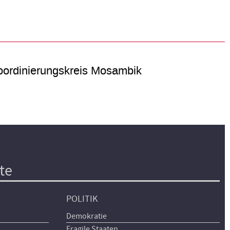
ordinierungskreis Mosambik
te
POLITIK
Demokratie
Fragile Staaten