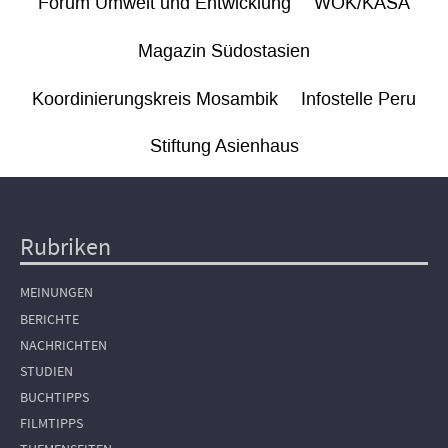
Forum Umwelt und Entwicklung
WÖK/KASA
Magazin Südostasien
Koordinierungskreis Mosambik
Infostelle Peru
Stiftung Asienhaus
Rubriken
Hauptnavigation
MEINUNGEN
BERICHTE
NACHRICHTEN
STUDIEN
BUCHTIPPS
FILMTIPPS