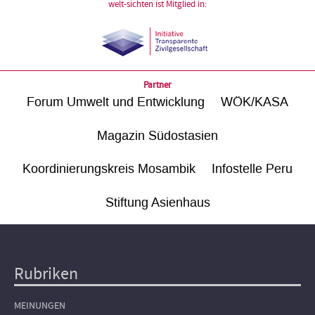
welt-sichten ist Mitglied in:
Partner
Forum Umwelt und Entwicklung
WÖK/KASA
Magazin Südostasien
Koordinierungskreis Mosambik
Infostelle Peru
Stiftung Asienhaus
Rubriken
Hauptnavigation
MEINUNGEN