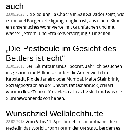
auch
Die Siedlung La Chacra in San Salvador zeigt, wie
23.05.2023
es mit viel Bürger­beteiligung möglich ist, aus einem Slum
ein ansehnliches Wohnviertel mit Grünflächen und mit
Wasser-, Strom- und Straßenversorgung zu machen.
„Die Pestbeule im Gesicht des
Bettlers ist echt“
Der „Slumtourismus“ boomt: Jährlich besuchen
31.05.2013
insgesamt eine Million Urlauber die Armenviertel in
Kapstadt, Rio de Janeiro oder Mumbai. Malte Steinbrink,
Sozialgeograph an der Universität Osnabrück, erklärt,
warum diese Touren für viele so attraktiv sind und was die
Slumbewohner davon haben.
Wunschziel Wellblechhütte
Vom 5. bis 11. April findet im kolumbianischen
22.02.2013
Medellín das World Urban Forum der UN statt, bei dem es