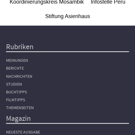
Koordinierungskreis Mosambik
Infostelle Peru
Stiftung Asienhaus
Rubriken
Hauptnavigation
MEINUNGEN
BERICHTE
NACHRICHTEN
STUDIEN
BUCHTIPPS
FILMTIPPS
THEMENSEITEN
Magazin
NEUESTE AUSGABE