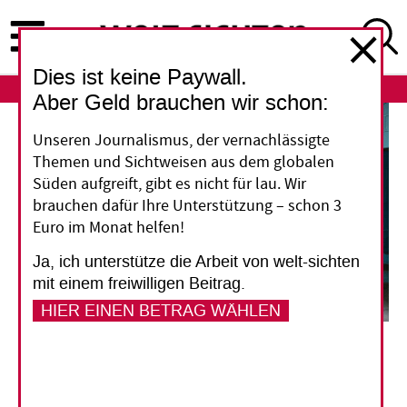
Direkt
zum
Inhalt
Dies ist keine Paywall.
ABO
LOGIN
Aber Geld brauchen wir schon:
Unseren Journalismus, der vernachlässigte
Themen und Sichtweisen aus dem globalen
Süden aufgreift, gibt es nicht für lau. Wir
brauchen dafür Ihre Unterstützung – schon 3
Euro im Monat helfen!
Ja, ich unterstütze die Arbeit von welt-sichten
mit einem freiwilligen Beitrag.
HIER EINEN BETRAG WÄHLEN
Edgar Corea (links) lebt seit mehr als vierzig Jahren in La Chacra. Zusammen mit
anderen Bewohnern hat er das einstige Elendsviertel in El Salvadors Hauptstadt San
Salvador saniert und mit Wasser und Strom ausgestattet.
Toni Keppeler
El Salvador