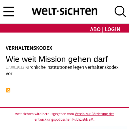
Direkt
zum
Inhalt
ABO
LOGIN
VERHALTENSKODEX
Wie weit Mission gehen darf
Kirchliche Institutionen legen Verhaltenskodex
17.08.2012
vor
welt-sichten wird herausgegeben vom
Verein zur Förderung der
entwicklungspolitischen Publizistik e.V.
: