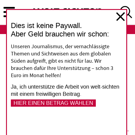
Direkt
zum
Inhalt
Dies ist keine Paywall.
ABO
LOGIN
Aber Geld brauchen wir schon:
Zensur in Thailand
Unseren Journalismus, der vernachlässigte
Themen und Sichtweisen aus dem globalen
Die Aktivisten sind
Süden aufgreift, gibt es nicht für lau. Wir
brauchen dafür Ihre Unterstützung – schon 3
verstummt
Euro im Monat helfen!
Ja, ich unterstütze die Arbeit von welt-sichten
In Thailand zensiert die vom Militär eingesetzte
mit einem freiwilligen Beitrag.
Regierung das Internet – und die Proteste
HIER EINEN BETRAG WÄHLEN
dagegen hat sie weitgehend zum Schweigen
gebracht.