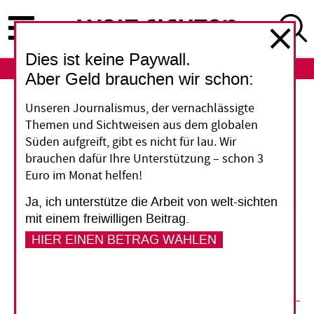
Direkt
zum
Inhalt
Dies ist keine Paywall.
ABO
LOGIN
Aber Geld brauchen wir schon:
Afrika
Unseren Journalismus, der vernachlässigte
Themen und Sichtweisen aus dem globalen
Lokal denken
Süden aufgreift, gibt es nicht für lau. Wir
brauchen dafür Ihre Unterstützung – schon 3
für regionalen Handel
Euro im Monat helfen!
Ja, ich unterstütze die Arbeit von welt-sichten
Die wirtschaftliche Integra­tion bietet Afrika viele
mit einem freiwilligen Beitrag.
Chancen. Wenn sie erfolgreich sein soll, müssen
HIER EINEN BETRAG WÄHLEN
Verträge Probleme und Interessen auf lokaler
Ebene berücksichtigen.
03. September 2020
Edward K. Brown
,
George Boateng