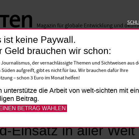
SCHL
Magazin für globale Entwicklung und öku
 ist keine Paywall.
SCHLIE
r Geld brauchen wir schon:
 Journalismus, der vernachlässigte Themen und Sichtweisen aus 
 Süden aufgreift, gibt es nicht für lau. Wir brauchen dafür Ihre
tzung – schon 3 Euro im Monat helfen!
h unterstütze die Arbeit von welt-sichten mit e
lligen Beitrag.
 EINEN BETRAG WÄHLEN
emie
d-Einsatz in aller Welt