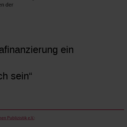
en der
mafinanzierung ein
ch sein“
n Publizistik e.V.
: