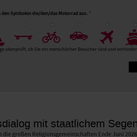
us den Symbolen die/den/das Motorrad aus.
4
5
6
7
8
age überprüft, ob Sie ein menschlicher Besucher sind und verhind
sdialog mit staatlichem Sege
 die großen Religionsgemeinschaften Ende Juni 2026 