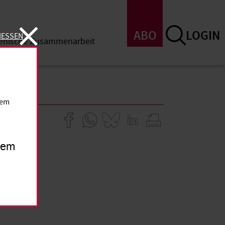
ABO
LOGIN
IESSEN
menische Zusammenarbeit
SSEN
dem
inem