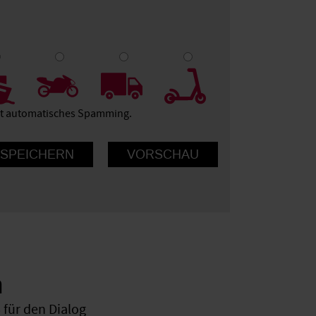
9
10
ert automatisches Spamming.
n
für den Dialog