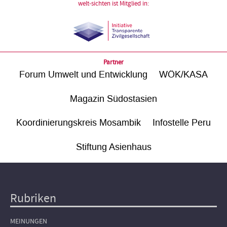
welt-sichten ist Mitglied in:
Partner
Forum Umwelt und Entwicklung
WÖK/KASA
Magazin Südostasien
Koordinierungskreis Mosambik
Infostelle Peru
Stiftung Asienhaus
Rubriken
Hauptnavigation
MEINUNGEN