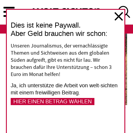
Direkt
zum
Inhalt
Dies ist keine Paywall.
ABO
LOGIN
Aber Geld brauchen wir schon:
Unseren Journalismus, der vernachlässigte
Themen und Sichtweisen aus dem globalen
Süden aufgreift, gibt es nicht für lau. Wir
brauchen dafür Ihre Unterstützung – schon 3
Euro im Monat helfen!
Ja, ich unterstütze die Arbeit von welt-sichten
mit einem freiwilligen Beitrag.
HIER EINEN BETRAG WÄHLEN
Pedro Torres hat heute mit Schädlingen an seinen Kartoffeln zu kämpfen, die es früher in
dieser Höhe nicht gab.
Katherine Zenteno
Peru