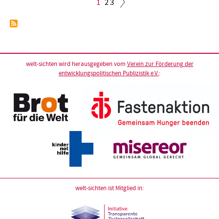
Aktuelle
1
Seite
2
Seite
3
Seite
Seitennummerierung
welt-sichten wird herausgegeben vom
Verein zur Förderung der
entwicklungspolitischen Publizistik e.V.
:
welt-sichten ist Mitglied in: