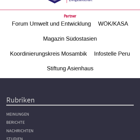
Partner
Forum Umwelt und Entwicklung
WÖK/KASA
Magazin Südostasien
Koordinierungskreis Mosambik
Infostelle Peru
Stiftung Asienhaus
Rubriken
Hauptnavigation
MEINUNGEN
BERICHTE
NACHRICHTEN
STUDIEN